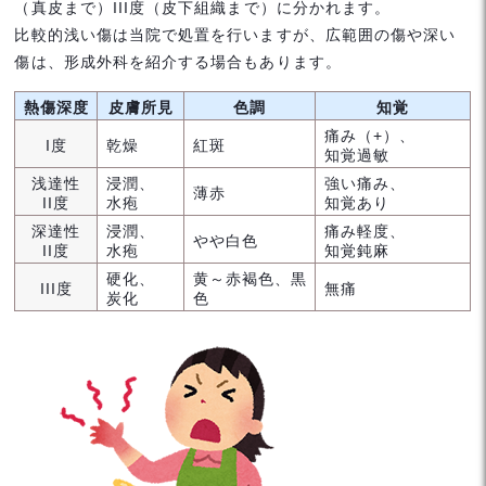
（真皮まで）III度（皮下組織まで）に分かれます。
比較的浅い傷は当院で処置を行いますが、広範囲の傷や深い
傷は、形成外科を紹介する場合もあります。
熱傷
深度
皮膚
所見
色調
知覚
痛み（+）、
I度
乾燥
紅斑
知覚過敏
浅達性
浸潤、
強い痛み、
薄赤
II度
水疱
知覚あり
深達性
浸潤、
痛み軽度、
やや白色
II度
水疱
知覚鈍麻
硬化、
黄～赤褐色、黒
III度
無痛
炭化
色